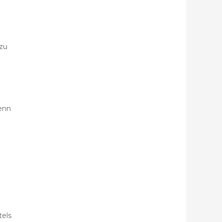
 zu
enn
tels