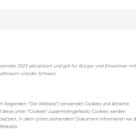
Cons
Cons
Cons
Cons
Cons
Cons
Cons
to
to
to
to
to
to
to
)
servic
servic
servic
servic
servic
servic
servic
eleme
mail
wordp
googl
compl
wpml
sonst
fonts
ezember 2023 aktualisiert und gilt für Bürger und Einwohner mit
aftsraum und der Schweiz.
m folgenden: "Die Website") verwendet Cookies und ähnliche
ll diese unter "Cookies" zusammengefasst). Cookies werden
platziert. In dem unten stehendem Dokument informieren wir d
 Website.